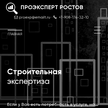
ПРОЭКСПЕРТ РОСТОВ
proexp@emailt.ru
+7-908-174-32-10
ГЛАВНАЯ
й
Строительная
Экс
про
экспертиза
док
Если у Вас есть потребность в услуге, наш