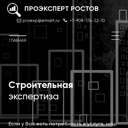
ПРОЭКСПЕРТ РОСТОВ
proexp@emailt.ru
+7-908-174-32-10
ГЛАВНАЯ
й
Строительная
Экс
про
экспертиза
док
Если у Вас есть потребность в услуге, наш